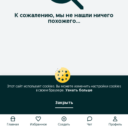
К сожалению, мы не нашли ничего
похожего...
Этот сайт использует cookies. Вы можете изменить настройки cookies
в своeм браузере.
Узнать больше
Закрыть
Позвонить / SMS
Главная
Избранное
Создать
Чат
Профиль